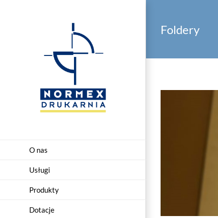
Przejdź
do
Foldery
zawartości
O nas
Usługi
Produkty
Dotacje