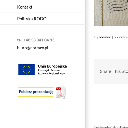
Kontakt
Polityka RODO
By
normex
|
27 czerw
tel. +48 58 341 04 83
biuro@normex.pl
Share This Sto
Drukarnia Gdańsk No