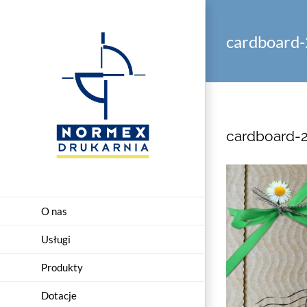
Przejdź
do
cardboard
zawartości
cardboard-
O nas
Usługi
Produkty
Dotacje