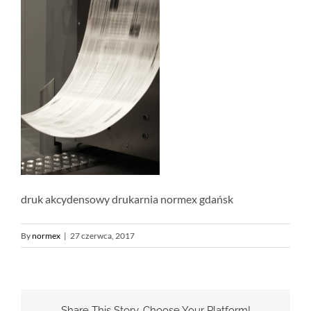
druk akcydensowy drukarnia normex gdańsk
By
normex
|
27 czerwca, 2017
Share This Story, Choose Your Platform!