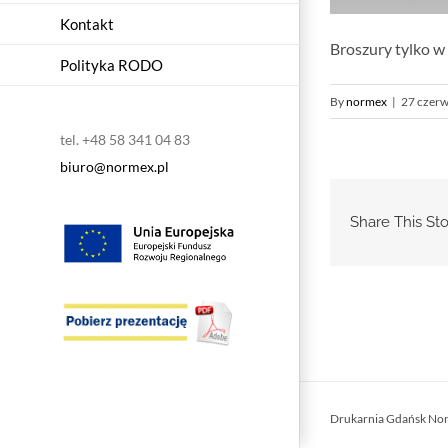
Kontakt
Broszury tylko 
Polityka RODO
By
normex
|
27 czerw
tel. +48 58 341 04 83
biuro@normex.pl
Share This Sto
Drukarnia Gdańsk No