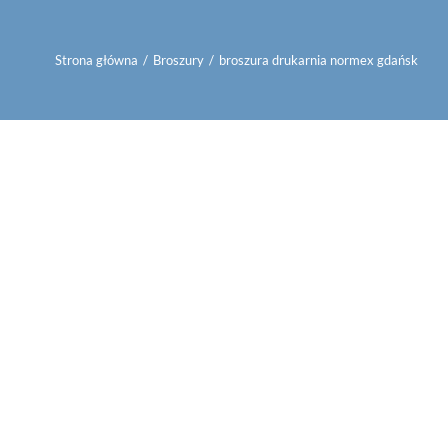
Strona główna
/
Broszury
/
broszura drukarnia normex gdańsk