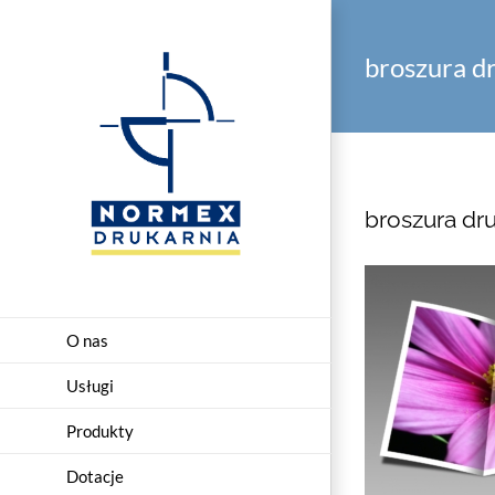
Przejdź
do
broszura d
zawartości
broszura dr
O nas
Usługi
Produkty
Dotacje