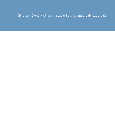
Strona główna
/
O nas
/
Studio Tofu kalendarz dinozaury (5)