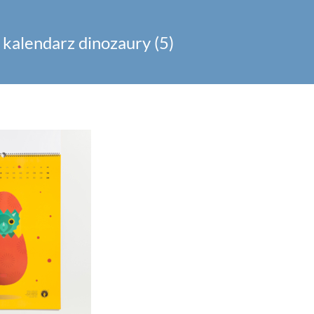
 kalendarz dinozaury (5)