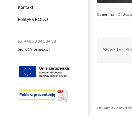
Kontakt
By
normex
|
5 listop
Polityka RODO
tel. +48 58 341 04 83
biuro@normex.pl
Share This Sto
Drukarnia Gdańsk No