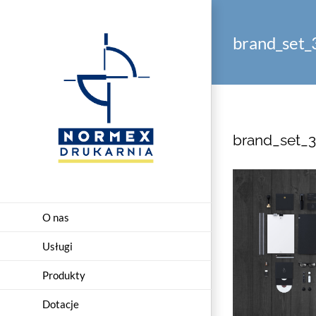
Przejdź
do
brand_set_
zawartości
brand_set_3
O nas
Usługi
Produkty
Dotacje